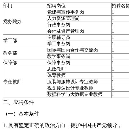
部门
招聘岗位
招聘名
党建与宣传事务岗
1
人力资源管理岗
1
党办院办
行政事务岗
1
会计及资产管理岗
1
专职辅导员
1
学工部
学工事务岗
1
国际与国内合作与交流岗
1
教务部
教学事务岗
1
保障部
保障事务岗
1
思政教师
1
体育教师
1
专任教师
服装与服饰设计专业教师
1
视觉传达设计专业教师
1
数据科学与大数据专业教师
1
二、应聘条件
（一）基本条件
1. 具有坚定正确的政治方向，拥护中国共产党领导，