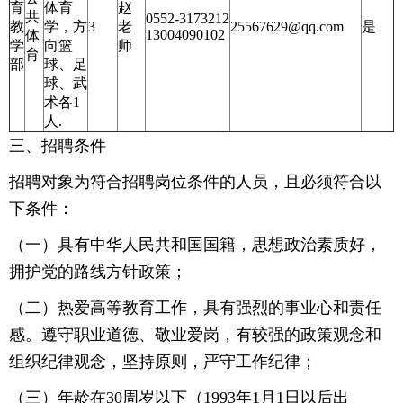
育
体育
赵
共
0552-3173212
教
学，方
3
老
25567629@qq.com
是
13004090102
体
学
向篮
师
育
部
球、足
球、武
术各1
人.
三、招聘条件
招聘对象为符合招聘岗位条件的人员，且必须符合以
下条件：
（一）具有中华人民共和国国籍，思想政治素质好，
拥护党的路线方针政策；
（二）热爱高等教育工作，具有强烈的事业心和责任
感。遵守职业道德、敬业爱岗，有较强的政策观念和
组织纪律观念，坚持原则，严守工作纪律；
（三）年龄在30周岁以下（1993年1月1日以后出