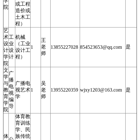
学
或工程
院
造价或
土木工
程）
艺
术
工
机械
王
设
业
（工业
老
是
1
13855227028
854523653@qq.com
计
设
设计工
师
学
计
程）
院
文
广
学
播
与
广播电
吴
电
教
视艺术
1
老
13955220359
wjxy1203@163.com
是
视
育
学
师
编
学
导
院
体育教
育训练
学、民
体
族传统
公