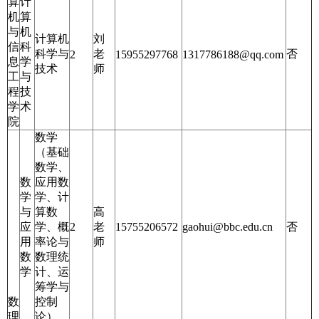
算
计
机
算
与
机
计算机
刘
信
科
科学与
老
否
2
15955297768
1317786188@qq.com
息
学
技术
师
工
与
程
技
学
术
院
数学
（基础
数学、
数
应用数
学
学、计
与
算数
高
应
学、概
2
老
15755206572
gaohui@bbc.edu.cn
否
用
率论与
师
数
数理统
学
计、运
筹学与
数
控制
理
论）