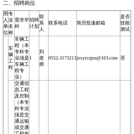
二、招聘岗位
用
专
联
是否
人
业
需求学
招聘
系
联系电话
简历投递邮箱
技能
单
名
科
计划
人
测试
位
称
车辆工
程（本
车
专科专
刘
辆
业须是
1
老
0552-3173213
jxxyrczpss@163.com
否
工
车辆工
师
程
程专
业）
交通信
息工程
及控制
（本专
科专业
须是交
通运输
或交通
工程专