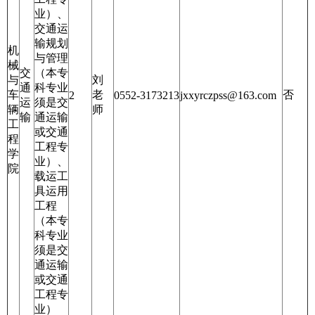
业）、
交通运
输规划
机
与管理
械
交
（本专
与
刘
通
科专业
车
老
否
2
0552-3173213
jxxyrczpss@163.com
运
须是交
辆
师
输
通运输
工
或交通
程
工程专
学
业）、
院
载运工
具运用
工程
（本专
科专业
须是交
通运输
或交通
工程专
业）