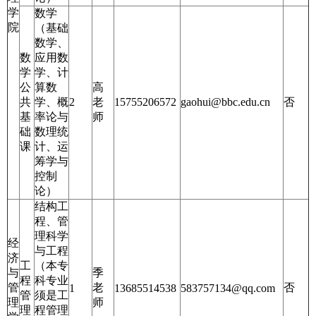
学
数学
院
（基础
数学、
数
应用数
学
学、计
公
算数
高
共
学、概
2
老
15755206572
gaohui@bbc.edu.cn
否
基
率论与
师
础
数理统
课
计、运
筹学与
控制
论）
结构工
程、管
理科学
经
与工程
济
工
（本专
与
季
程
科专业
管
老
否
1
13685514538
583757134@qq.com
管
须是工
理
师
理
程管理