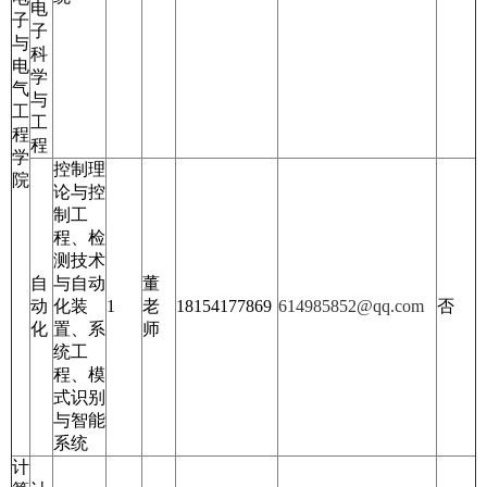
电
子
子
与
科
电
学
气
与
工
工
程
程
学
控制理
院
论与控
制工
程、检
测技术
自
与自动
董
动
化装
1
老
18154177869
614985852@qq.com
否
化
置、系
师
统工
程、模
式识别
与智能
系统
计