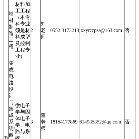
材料加
工工程
增
（本专
材
科专业
刘
制
须是材
2
老
0552-3173213
jxxyrczpss@163.com
否
造
料成型
师
工
及控制
程
工程专
业）
集
成
电
路
设
计
与
微电子
集
学与固
成
董
体电子
系
3
老
18154177869
614985852@qq.com
否
学、电
统/
师
路与系
微
统
电