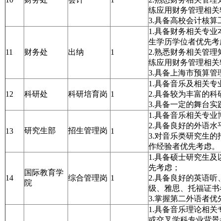
练应用财务管理相关
3.具备高校会计核
1.具备财务相关专
生学历学位者优先考
11
财务处
出纳
1
2.熟悉财务相关管
练应用财务管理相关
3.具备上海市预算
1.具备音乐及相关
12
科研处
科研培育岗
1
2.具备较为丰富的
3.具备一定的舞台
1.具备音乐相关专
2.具备良好的外语水
研究生部
招生管理岗
13
1
3.对音乐类研究生
作经验者优先考虑。
1.具备硕士研究生
先考虑；
国际教育学
14
综合管理岗
1
2.具备良好的英语
院
级、雅思、托福证书
3.掌握第二外语者优
1.具备音乐理论相
或交叉学科专业背景