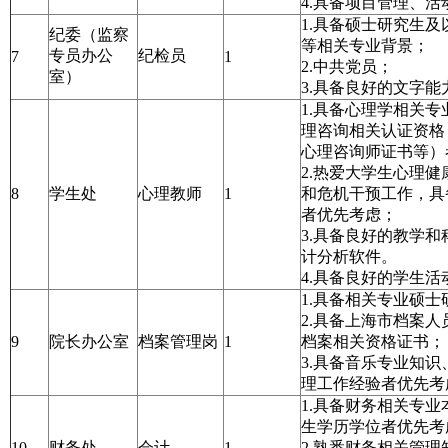
4.具备项目管理、
1.具备硕士研究生
纪委（监察
等相关专业背景；
专员办公
纪检员
7
1
2.中共党员；
室）
3.具备良好的文字能
1.具备心理学相关
理咨询相关认证资格
心理咨询师证书等）
2.热爱大学生心理
8
学生处
心理教师
1
和危机干预工作，具
者优先考虑；
3.具备良好的教学
计分析软件。
4.具备良好的学生
1.具备相关专业硕
2.具备上海市档案
9
院长办公室
档案管理岗
1
档案相关资格证书；
3.具备音乐专业知
理工作经验者优先考
1.具备财务相关专
生学历学位者优先考
10
财务处
会计
1
2.熟悉财务相关管