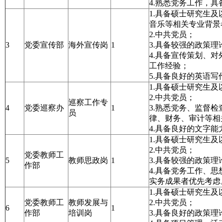
4.熟悉党务工作，
1.具备硕士研究生
音乐等相关专业背景
2.中共党员；
3
党委宣传部
海外宣传岗
1
3.具备较强的政策
4.具备宣传策划、
工作经验；
5.具备良好的英语
1.具备硕士研究生
2.中共党员；
巡察工作专
4
党委巡察办
1
3.熟悉党务、监督
员
律、财务、审计等相
4.具备良好的文字能
1.具备硕士研究生
2.中共党员；
党委教师工
5
教师思政岗
1
3.具备较强的政策
作部
4.具备党务工作、
实务成果者优先考虑
1.具备硕士研究生
党委教师工
教师发展与
2.中共党员；
6
1
作部
培训岗
3.具备良好的政策