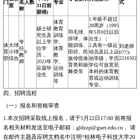
门
名
人数
专业
式
室
31日前
称
获得)
1.年龄不超过
体育
28周岁（1995
硕士研
教育
羽毛球、
年5月8日以后
究生及
训练
排球、体
出生）；
专
以上学
学、
体
大球
能训练、
2.具有一级运
刘老师
任
位学
体育
育
小球
6
田径、民
动员及以上运
0773-
教
历，
教
2216502
部
综合
族传统体
动等级，学历
师
2023年
学、
育类和操
学位可放宽至
应届毕
运动
舞类等
本科的体育教
业生
训练
育或运动训练
等
专业。
四、招聘流程
（一）报名和资格审查
1.本次招聘采取线上报名，请于5月22日17:00 前将报
名相关材料发送至电子邮箱：gldzzp@guet.edu.cn 。请
在邮件主题及应聘文档名中注明“桂林电子科技大学20