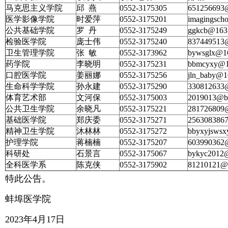
马克思主义学院
邱 燕
0552-3175305
651256693
医学影像学院
时爱萍
0552-3175201
imagingsch
公共基础学院
罗 丹
0552-3175249
ggkcb@163
检验医学院
庞士伟
0552-3175240
837449513
卫生管理学院
张 敏
0552-3173962
bywsglx@1
药学院
李晓明
0552-3175231
bbmcyxy@1
口腔医学院
姜丽娜
0552-3175256
jln_baby@
生命科学学院
孙永建
0552-3175290
330812633
体育艺术部
文河保
0552-3175003
2019013@b
公共卫生学院
余晓凡
0552-3175221
281726809
基础医学院
郑庆委
0552-3175271
256308386
精神卫生学院
沐林林
0552-3175272
bbyxyjsws
护理学院
蒋楠楠
0552-3175207
603990362
科研处
石景言
0552-3175067
bykyc2012
全科医学系
陈克侠
0552-3175902
81210121@
特此公告。
蚌埠医学院
2023年4月17日